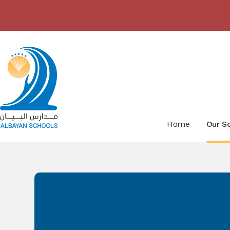
Skip to content ↓
Home
Our S