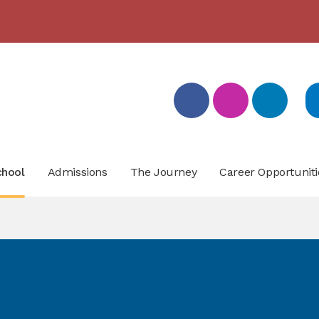
بيان تسجيل التلامذة القدامى والجدد للعام الدّراسيّ 2026/2027
- click here for more info
chool
Admissions
The Journey
Career Opportuniti