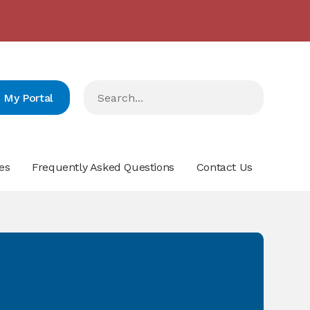
2024/2023 مدارس البيان في المرتبة الرّابعة على صعيد لبنان
- click here for more info
My Portal
es
Frequently Asked Questions
Contact Us