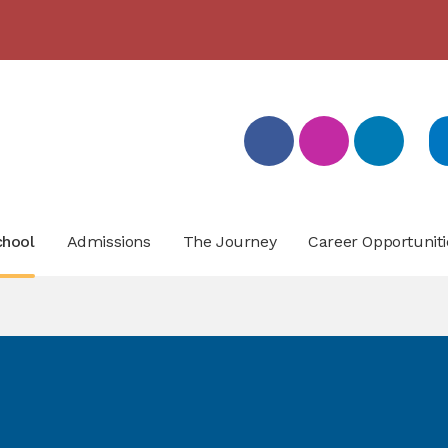
بيان تسجيل التلامذة القدامى والجدد للعام الدّراسيّ 2026/2027
- click here for more info
chool
Admissions
The Journey
Career Opportuniti