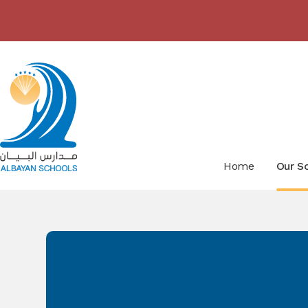
Skip to content ↓
Home
Our S