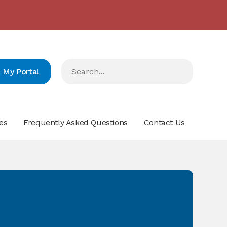
2024/2023 مدارس البيان في المرتبة الرّابعة على صعيد لبنان
- click here for more info
My Portal
es
Frequently Asked Questions
Contact Us