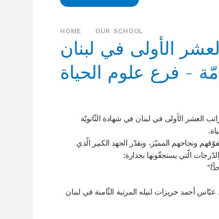
HOME
OUR SCHOOL
عشر الأولى في لبنان
ب العشر الأولى في لبنان في شهادة الثّانويّة
ياة
ارك لتلامذتنا ال 43 تفوّقهم ونجاحهم المميّز، ونقدّر الجهد الكبير الّذي
لدّرجات الّتي يستحقّونها بجدارة
*  عبّاس أحمد خريزات لنيله المرتبة الثّامنة في لبنان