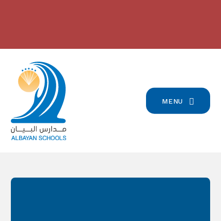
Skip to content ↓
2024/2023 مدارس البيان في
بيان تسجيل التلامذة القدامى والجدد
-
المرتبة الرّابعة على صعيد لبنان
-
للعام الدّراسيّ 2026/2027
click here for more info
click here for more info
MENU