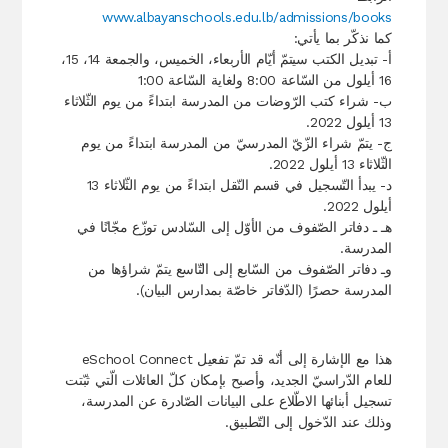
www.albayanschools.edu.lb/admissions/books
كما نذكّر بما يأتي:
أ- تبديل الكتب سيتمّ أيّام الأربعاء، الخميس، والجمعة 14، 15،
16 أيلول من السّاعة 8:00 ولغاية السّاعة 1:00
ب- شراء كتب الرّوضات من المدرسة ابتداءً من يوم الثّلاثاء
13 أيلول 2022.
ج- يتمّ شراء الزّيّ المدرسيّ من المدرسة ابتداءً من يوم
الثّلاثاء 13 أيلول 2022.
د- يبدأ التّسجيل في قسم النّقل ابتداءً من يوم الثّلاثاء 13
أيلول 2022.
هـ ـ دفاتر الصّفوف من الأوّل إلى السّادس توزّع مجّانًا في
المدرسة.
وـ دفاتر الصّفوف من السّابع إلى التّاسع يتمّ شراؤها من
المدرسة حصرًا (الدّفاتر خاصّة بمدارس البيان).
هذا مع الإشارة إلى أنّه قد تمّ تفعيل eSchool Connect
للعام الدّراسيّ الجديد، وأصبح بإمكان كلّ العائلات الّتي ثبّتت
تسجيل أبنائها الاطّلاع على البيانات الصّادرة عن المدرسة،
وذلك عند الدّخول إلى التّطبيق.